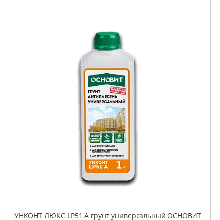
УНКОНТ ЛЮКС LP51 A грунт универсальный ОСНОВИТ